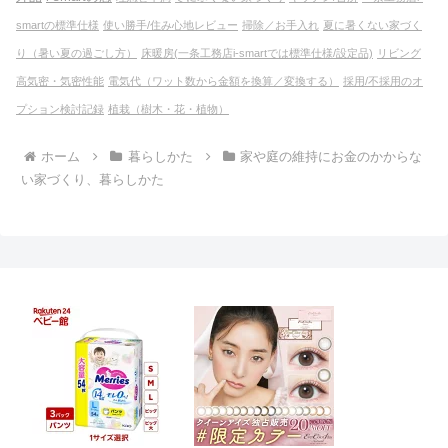
smartの標準仕様
使い勝手/住み心地レビュー
掃除／お手入れ
夏に暑くない家づく
り（暑い夏の過ごし方）
床暖房(一条工務店i-smartでは標準仕様/設定品)
リビング
高気密・気密性能
電気代（ワット数から金額を換算／変換する）
採用/不採用のオ
プション検討記録
植栽（樹木・花・植物）
ホーム
暮らしかた
家や庭の維持にお金のかからな
い家づくり、暮らしかた