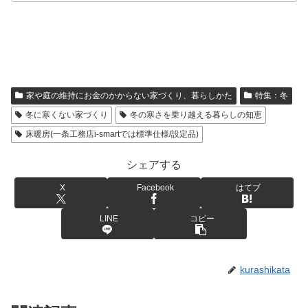
家や庭の維持にお金のかからない家づくり、暮らしかた
特集：冬
冬に寒くない家づくり
冬の寒さを乗り越える暮らしの知恵
床暖房(一条工務店i-smartでは標準仕様/設定品)
シェアする
X
Facebook
はてブ
LINE
コピー
kurashikata