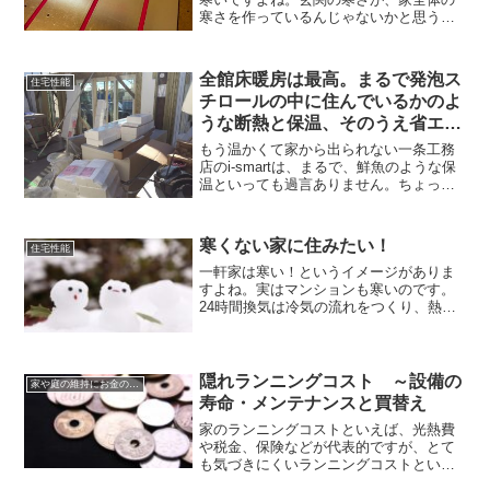
寒さを作っているんじゃないかと思う家
もあります。一口に玄関といっても、そ
の作りは様々です。家の入り口ですか
ら、それなりのこだわりもあるはずで
全館床暖房は最高。まるで発泡ス
住宅性能
す。でも、寒いのはいや！そん...
チロールの中に住んでいるかのよ
うな断熱と保温、そのうえ省エ
ネ。
もう温かくて家から出られない一条工務
店のi-smartは、まるで、鮮魚のような保
温といっても過言ありません。ちょっと
意味がわかりませんね。。。。発泡スチ
ロールの中に居るようなものなのです。
もう、家から出たくありません。外がど
寒くない家に住みたい！
住宅性能
んなに寒いかを忘...
一軒家は寒い！というイメージがありま
すよね。実はマンションも寒いのです。
24時間換気は冷気の流れをつくり、熱す
ぎる床暖房はかえって寒さを強調しま
す。寒くない家なんてあるのか？外は仕
方がないけれど、せめて家の中だけは暖
かくしていたい！40代も過ぎると足の冷
隠れランニングコスト ～設備の
家や庭の維持にお金のかからない家づくり、暮らしかた
えが気になり暖かい家に住みたいと思う
寿命・メンテナンスと買替え
気持ちが強くなります。
家のランニングコストといえば、光熱費
や税金、保険などが代表的ですが、とて
も気づきにくいランニングコストという
ものがあります。１つは、何か壊れなく