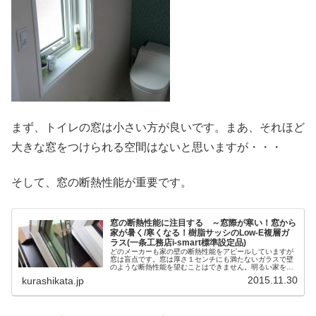
まず、トイレの窓は小さい方が良いです。まあ、それほど
大きな窓をつけられる空間はないと思いますが・・・
そして、窓の断熱性能が重要です。
窓の断熱性能に注目する ～窓際が寒い！窓から
家が暑く/寒くなる！樹脂サッシのLow-E複層ガ
ラス(一条工務店i-smart標準設定品)
どのメーカーも家の壁の断熱性能をアピールしていますが
窓は盲点です。窓は厚さ１センチにも満たないガラスで壁
のような断熱性能を望むことはできません。明るい家を作
りたいという思いで窓を多くしがちです。その分だけ壁の
2015.11.30
kurashikata.jp
部分がなくなるのです。窓の断熱性能をしっかりしておか
なければ、家が寒い/暑いということになりかねません。