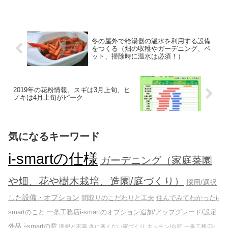
とも継続しなければならないメンテナン
ス・整備です。もう１つは、ランニング
コストが安そうに見えて、寿命が早かっ
たり壊れると高くつくものです。
冬の屋外で給湯器の温水を利用する設備
をつくる（畑の収穫やガーデニング、ペ
ット、掃除時に温水は必須！）
2019年の花粉情報、スギは3月上旬、ヒ
ノキは4月上旬がピーク
気になるキーワード
i-smartの仕様
ガーデニング（家庭菜園
や畑、花や樹木栽培、造園/庭づくり）
採用/選択
した設備・オプション
間取りのこだわりと工夫
住んでみてわかったi-
smartのこと
一条工務店i-smartのオプション追加/アップグレード/設定
外品
i-smartの窓
理想と不満
冬に寒くない家づくり
キッチン/台所
一条工務店i-