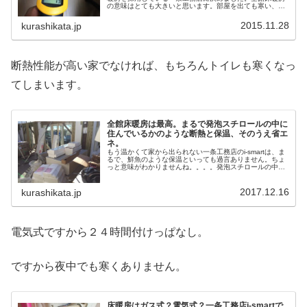
の意味はとても大きいと思います。部屋を出ても寒い、窓
のそばが寒い、キッチンの床が冷たい、風呂の床が冷た
い、風呂から出たら寒い、寝る部屋が寒い、朝起きても寒
2015.11.28
kurashikata.jp
い、着替えが億劫・・・そんな窮屈な生活は嫌ですから！
断熱性能が高い家でなければ、もちろんトイレも寒くなっ
てしまいます。
全館床暖房は最高。まるで発泡スチロールの中に
住んでいるかのような断熱と保温、そのうえ省エ
ネ。
もう温かくて家から出られない一条工務店のi-smartは、ま
るで、鮮魚のような保温といっても過言ありません。ちょ
っと意味がわかりませんね。。。。発泡スチロールの中に
居るようなものなのです。もう、家から出たくありませ
ん。外がどんなに寒いかを忘...
2017.12.16
kurashikata.jp
電気式ですから２４時間付けっぱなし。
ですから夜中でも寒くありません。
床暖房はガス式？電気式？一条工務店i-smartで