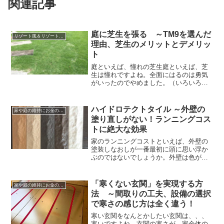
関連記事
庭に芝生を張る ～TM9を選んだ
リゾート風＆リゾート空間を演出する家づくり
理由、芝生のメリットとデメリッ
ト
庭といえば、憧れの芝生庭といえば、芝
生は憧れですよね。全面にはるのは勇気
がいったのでやめました。（いろいろな
意味で正解でした）でも、芝生をはると
家の外観も栄えますし、なんだかとって
もステキな家に変わります！家の印象は
ハイドロテクトタイル ～外壁の
家や庭の維持にお金のかからない家づくり、暮らしかた
外構で決まるといいますが...
塗り直しがない！ランニングコス
トに絶大な効果
家のランニングコストといえば、外壁の
塗装しなおしが一番最初に頭に思い浮か
ぶのではないでしょうか。外壁は色が褪
せてきてしまい、みすぼらしくなるのも
嫌です。いくら最初に外観にこだわって
も、すぐに汚れたり印象が変わってしま
「寒くない玄関」を実現する方
家や庭の維持にお金のかからない家づくり、暮らしかた
ってはもったいないです。そんなとき、
法 ～間取りの工夫、設備の選択
ハイドロテクトタイルに出会い一目惚れ
で寒さの感じ方は全く違う！
しました。
寒い玄関をなんとかしたい玄関は、、、
寒いですよね。玄関の寒さが、家全体の