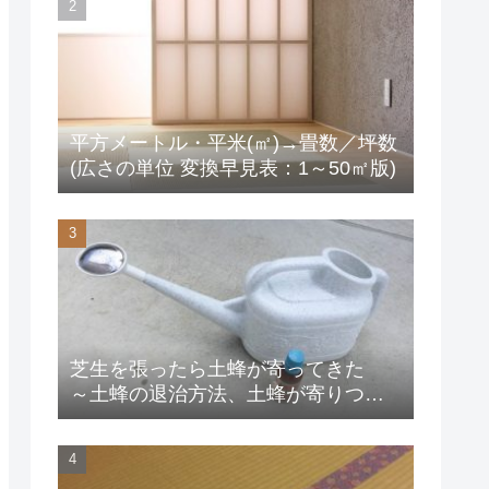
平方メートル・平米(㎡)→畳数／坪数
(広さの単位 変換早見表：1～50㎡版)
芝生を張ったら土蜂が寄ってきた
～土蜂の退治方法、土蜂が寄りつか
ない方法は？