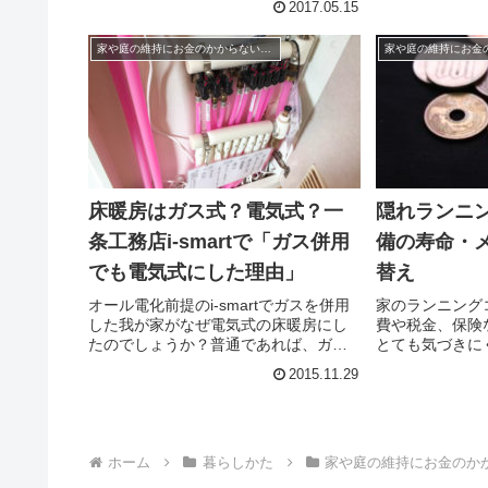
2017.05.15
です。そして雑草対策にもなる優れも
をはると家の外
のです。我が家もほとんど何もなかっ
だかとってもス
家や庭の維持にお金のかからない家づくり、暮らしかた
た場所に一年で素敵なアプローチがで
す！家の印象は
き...
すが...
床暖房はガス式？電気式？一
隠れランニ
条工務店i-smartで「ガス併用
備の寿命・
でも電気式にした理由」
替え
オール電化前提のi-smartでガスを併用
家のランニング
した我が家がなぜ電気式の床暖房にし
費や税金、保険
たのでしょうか？普通であれば、ガス
とても気づきに
を引いたらガス式にすることのほうが
というものがあ
2015.11.29
多いようです。オール電化の家であれ
壊れなくとも継
ば、電気式のものになりますし、寒い
メンテナンス・
地域では灯油式というものも存在しま
は、ランニング
す。
て、寿命が早か
くものです。
ホーム
暮らしかた
家や庭の維持にお金のか