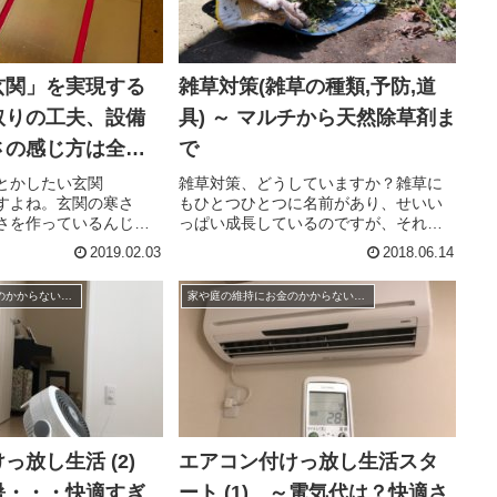
玄関」を実現する
雑草対策(雑草の種類,予防,道
取りの工夫、設備
具) ～ マルチから天然除草剤ま
さの感じ方は全く
で
とかしたい玄関
雑草対策、どうしていますか？雑草に
すよね。玄関の寒さ
もひとつひとつに名前があり、せいい
さを作っているんじゃ
っぱい成長しているのですが、それで
もあります。一口に玄
も、雑草はやっぱり不要なのです。雑
2019.02.03
2018.06.14
その作りは様々です。
草の要望と対策、それにかかるツール
から、それなりのこだ
やアイテムなどご紹介します。雑草の
家や庭の維持にお金のかからない家づくり、暮らしかた
家や庭の維持にお金のかからない家づくり、暮らしかた
です。でも、寒いのは
予防雑草の予防は、「種から芽を出さ
な...
っ放し生活 (2)
エアコン付けっ放し生活スタ
暑・・・快適すぎ
ート (1) ～電気代は？快適さ