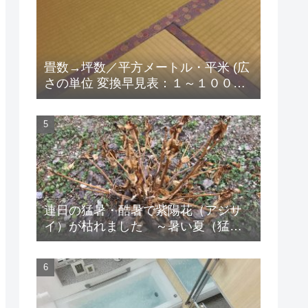
畳数→坪数／平方メートル・平米 (広
さの単位 変換早見表：１～１００畳
版）
連日の猛暑・酷暑で紫陽花（アジサ
イ）が枯れました ～暑い夏（猛
暑・酷暑）の対策