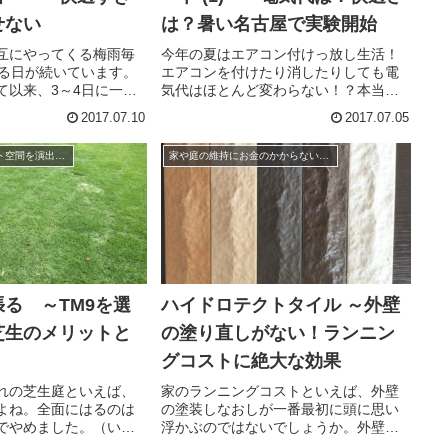
せない
は？暑い名古屋で実験開始
互にやってくる梅雨毎
今年の夏はエアコン付けっ放し生活！
える日が続いています。
エアコンを付けたり消したりしても電
て以来、3～4日に一
気代はほとんど変わらない！？本当
います。雨が降った直
に！？って思いますよね。やってみよ
2017.07.10
2017.07.05
さ。つまり、、、降っ
うと思います。梅雨が明けたら・・・
発をして、まるでサウ
と思っていたのですが、最高気温が３
リゾート風＆リゾート空間を演出する家づくり
家や庭の維持にお金のかからない家づくり、暮らしかた
ています。。。7月...
４度の予想！うーん、これは始めない
とい...
る ～TM9を選
ハイドロテクトタイル ～外壁
芝生のメリットと
の塗り直しがない！ランニン
グコストに絶大な効果
れの芝生庭といえば、
家のランニングコストといえば、外壁
よね。全面にはるのは
の塗装しなおしが一番最初に頭に思い
でやめました。（いろ
浮かぶのではないでしょうか。外壁は
解でした）でも、芝生
色が褪せてきてしまい、みすぼらしく