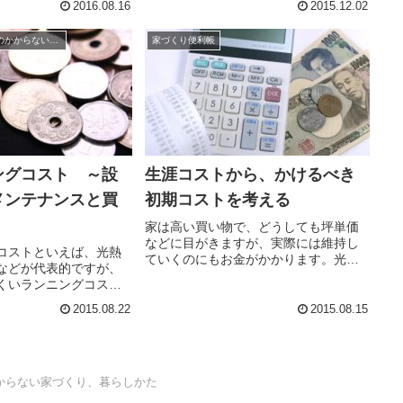
2016.08.16
2015.12.02
観も栄えますし、なん
なるのも嫌です。いくら最初に外観に
テキな家に変わりま
こだわっても、すぐに汚れたり印象が
家や庭の維持にお金のかからない家づくり、暮らしかた
家づくり便利帳
外構で決まるといいま
変わってしまってはもったいないで
す。そんなとき、ハイドロテクトタイ
ルに出会い一目惚れしました。
ングコスト ～設
生涯コストから、かけるべき
メンテナンスと買
初期コストを考える
家は高い買い物で、どうしても坪単価
などに目がきますが、実際には維持し
コストといえば、光熱
ていくのにもお金がかかります。光熱
などが代表的ですが、
費などもそうですが、建物や設備のメ
くいランニングコスト
ンテナンス、設備の耐久年数などもあ
ります。１つは、何か
り故障や買い換えなども発生します。
2015.08.22
2015.08.15
続しなければならない
生涯使う家ですから、全体のトータル
整備です。もう１つ
コストからイニシャルコスト、ランニ
コストが安そうに見え
ングコストを考えていきましょう。
ったり壊れると高くつ
からない家づくり、暮らしかた