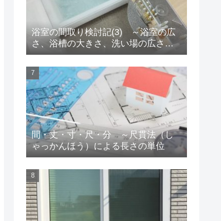
浴室の間取り検討記(3) ～浴室の広
さ、浴槽の大きさ、洗い場の広さ、
そして床暖房！
間・丈・寸・尺・分 ～尺貫法（し
ゃっかんほう）による長さの単位