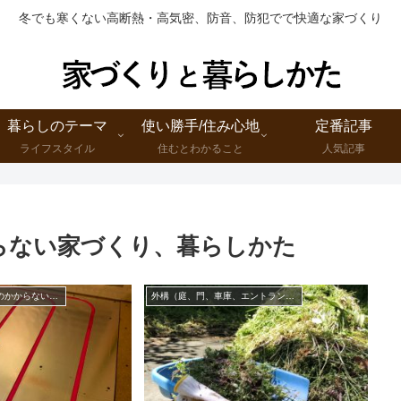
冬でも寒くない高断熱・高気密、防音、防犯でで快適な家づくり
暮らしのテーマ
使い勝手/住み心地
定番記事
ライフスタイル
住むとわかること
人気記事
らない家づくり、暮らしかた
家や庭の維持にお金のかからない家づくり、暮らしかた
外構（庭、門、車庫、エントランス、アプローチなど）