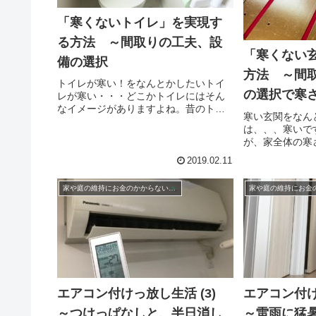
「寒くないトイレ」を実現す
る方法 ～間取りの工夫、設
「寒くない
備の選択
方法 ～間
トイレが寒い！をなんとかしたいトイ
の選択で寒
レが寒い・・・どこかトイレにはそん
なイメージがありますよね。昔のトイ
違う！
寒い玄関をなん
レは外にあったくらいですから、そん
は、、、寒いで
な印象が染みついているかもしれませ
が、家全体の寒
ん。あなたのお家のトイレは寒いです
ないかと思う家
か？なぜ、寒いのでしょうか。 換気
2019.02.11
関といっても、
を...
家の入り口です
家や庭の維持にお金のかからない家づくり、暮らしかた
わりもあるはず
いや！そん...
エアコン付けっ放し生活 (3)
エアコン付け
～つけっぱなしと、半日消し
～雷雨に猛