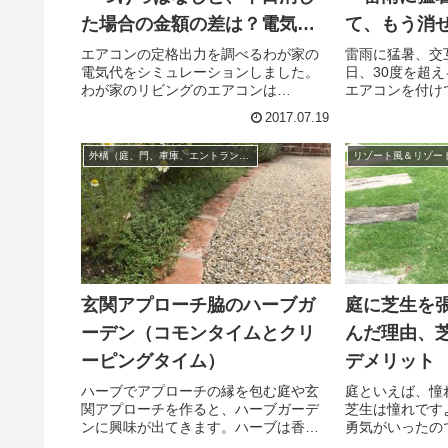
た場合の金額の差は？電気代
て、もう消
をシミュレーションしてみた
エアコンの定格出力を調べるわが家の
雷雨に猛暑、交
電気代をシミュレーションしました。
日、30度を超
結果
わが家のリビングのエアコンは
エアコンを付け
Panasonic CS-50RKX2 です。
度、雨が降って
2017.07.19
Panasonic CS-50RKX2のスペックに
後は、灼熱の暑
は、（90-1850w）とありますので、一
た雨が大量に蒸
外構（庭、門、車庫、エントランス、アプローチなど）
番の省...
ナそんな日が続い
玄関アプローチ脇のハーブガ
庭に芝生を張
ーデン（コモンタイムとクリ
んだ理由、
ーピングタイム）
デメリット
ハーブでアプローチの縁を包む庭や玄
庭といえば、憧
関アプローチを作ると、ハーブガーデ
芝生は憧れです
ンに興味が出てきます。ハーブは香り
勇気がいったの
も良いですし、環境に強く手入れが楽
いろな意味で正