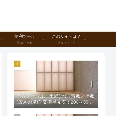
便利ツール
このサイトは？
計算に便利
プロフィール
平方メートル・平米(㎡)→畳数／坪数
(広さの単位 変換早見表：200～300
㎡版)