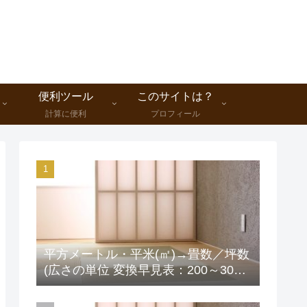
便利ツール
このサイトは？
計算に便利
プロフィール
平方メートル・平米(㎡)→畳数／坪数
(広さの単位 変換早見表：200～300
㎡版)