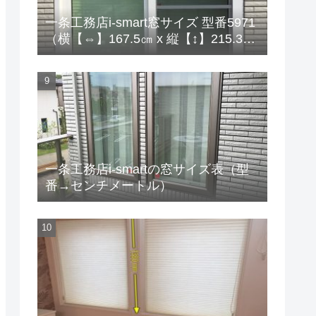
一条工務店i-smart窓サイズ 型番5971
（横【⇔】167.5㎝ x 縦【↕】215.3
㎝）
一条工務店i-smartの窓サイズ表（型
番→センチメートル）