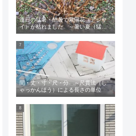
連日の猛暑・酷暑で紫陽花（アジサ
イ）が枯れました ～暑い夏（猛
暑・酷暑）の対策
間・丈・寸・尺・分 ～尺貫法（し
ゃっかんほう）による長さの単位