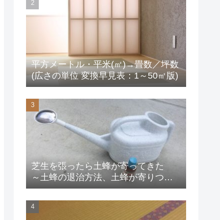
平方メートル・平米(㎡)→畳数／坪数
(広さの単位 変換早見表：1～50㎡版)
芝生を張ったら土蜂が寄ってきた
～土蜂の退治方法、土蜂が寄りつか
ない方法は？