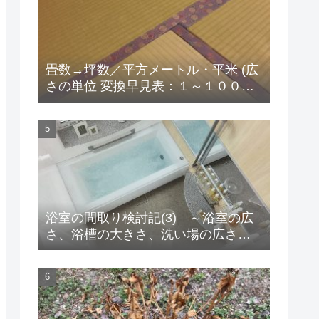
畳数→坪数／平方メートル・平米 (広
さの単位 変換早見表：１～１００畳
版）
浴室の間取り検討記(3) ～浴室の広
さ、浴槽の大きさ、洗い場の広さ、
そして床暖房！