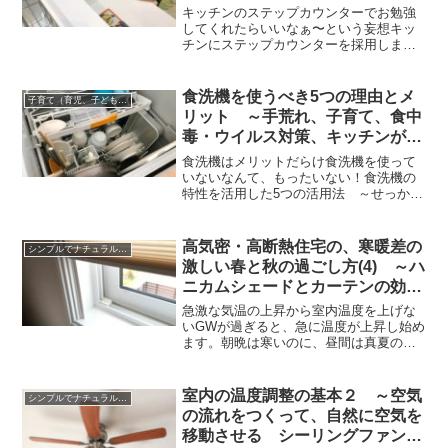
会話しながらできる、オススメ
キッチンのステップカウンターでお勉強
してくれたらいいなぁ〜という妄想キッ
チンにステップカウンターを採用しまし
た。ステップカウンターは、キッチンの
向かい側がカウンターになっているので
すが、通常のカウンターは高いので、天
食洗機を使うべき5つの理由とメ
子育て（育児、子どもの成長）環境を考えた家づくり、暮らしかた
板を低くし机の高さまで下...
リット ～手荒れ、子育て、食中
毒・ウイルス対策、キッチンがス
ッキリ！
食洗機はメリットだらけ食洗機を使って
いないなんて、もったいない！食洗機の
特性を活用した5つの活用法 ～せっかく
の食洗機、家事をラクにしましょうでも
記載しましたが、食洗機をうまく使え
ば、メリットだらけです。特に、子育て
高気密・高断熱住宅の、寒暖差の
シンプルでナチュラルな暮らし（自然の原理を取り入れる）
家庭などは、大活躍間違い...
激しい春と秋の過ごし方(4) ～ハ
ニカムシェードとカーテンの効果
的な使い方
急激な気温の上昇から室内温度を上げな
いGWが過ぎると、急に温度が上昇し始め
ます。朝晩は寒いのに、昼間は真夏のよ
うになり、そしてその影響を受けて夜は
熱帯夜・・・ということもおきます。秋
になれば涼しいけれど残暑が厳しくなる
室内の温度調整の基本２ ～空気
シンプルでナチュラルな暮らし（自然の原理を取り入れる）
こともあります。こうし...
の流れをつくって、自然に空気を
移動させる シーリングファンや