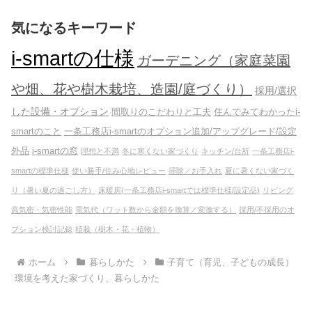
気になるキーワード
i-smartの仕様
ガーデニング（家庭菜園
や畑、花や樹木栽培、造園/庭づくり）
採用/選択
した設備・オプション
間取りのこだわりと工夫
住んでみてわかったi-
smartのこと
一条工務店i-smartのオプション追加/アップグレード/設定
外品
i-smartの窓
理想と不満
冬に寒くない家づくり
キッチン/台所
一条工務店i-
smartの標準仕様
使い勝手/住み心地レビュー
掃除／お手入れ
夏に暑くない家づく
り（暑い夏の過ごし方）
床暖房(一条工務店i-smartでは標準仕様/設定品)
リビング
高気密・気密性能
電気代（ワット数から金額を換算／変換する）
採用/不採用のオ
プション検討記録
植栽（樹木・花・植物）
ホーム
暮らしかた
子育て（育児、子どもの成長）
環境を考えた家づくり、暮らしかた