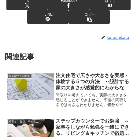
X
Facebook
はてブ
LINE
コピー
kurashikata
関連記事
注文住宅で広さや大きさを実感・
家を建てる段取り
体験する５つの方法 ～設計する
家の大きさが感覚的にわからない
時の対策
間取りを考えていても、実際の大きさを
感じることができません。平面の間取り
図では高さもわかりません。畳数や平方
メートル・平米、坪数では想像できませ
んし、住宅展示場のモデルルームではリ
アルサイズのものがありません。注文住
ステップカウンターでお勉強 ～
子育て（育児、子どもの成長）環境を考えた家づくり、暮らしかた
宅で広さや大きさを実感・体験する５つ
家事をしながら勉強を一緒にでき
の方法をお教えします。
る、リビング＆キッチンで宿題を