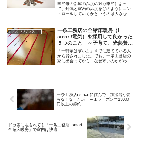
サーキュレーターを使う
季節毎の部屋の温度の対応季節によっ
て、外気と室内の温度をどのようにコン
トロールしていくかというのは大きな課
題ですよね。夏の暑い時期には涼しく、
冬の寒い時期には温かくしたい・・・で
も、うまくいかない。空気の温度で空気
一条工務店の全館床暖房（i-
シンプル＆ナチュラルなインテリアを楽しむ暮らし／ライフスタイル
が移動する特徴を知っておく...
smart/電気）を採用して良かった
５つのこと ～子育て、光熱費、
ストレス、着替え、安心
「一軒家は寒いよ」すでに建てている人
から脅されました。でも、一条工務店の
家に出会ってから、なぜ寒いのかがわか
りました。一軒家丸ごと床暖房なんて、
過剰でバブリーな設備と思われがちで
す。私も本当にそう思っていました。で
ももう、無くてはならない、次に家を建
てても採用です。一軒家丸ごと全館床暖
房の魅力、ベスト５です。
一条工務店i-smartに住んで、加湿器が要
らなくなった話 ～１シーズンで15000
円以上の節約
ドカ雪に埋もれても「一条工務店i-smart
全館床暖房」で室内は快適