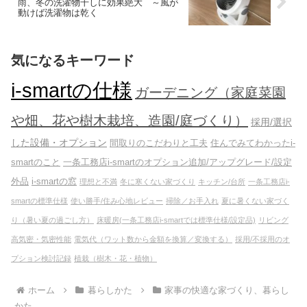
雨、冬の洗濯物干しに効果絶大 ～風が
動けば洗濯物は乾く
気になるキーワード
i-smartの仕様
ガーデニング（家庭菜園
や畑、花や樹木栽培、造園/庭づくり）
採用/選択
した設備・オプション
間取りのこだわりと工夫
住んでみてわかったi-
smartのこと
一条工務店i-smartのオプション追加/アップグレード/設定
外品
i-smartの窓
理想と不満
冬に寒くない家づくり
キッチン/台所
一条工務店i-
smartの標準仕様
使い勝手/住み心地レビュー
掃除／お手入れ
夏に暑くない家づく
り（暑い夏の過ごし方）
床暖房(一条工務店i-smartでは標準仕様/設定品)
リビング
高気密・気密性能
電気代（ワット数から金額を換算／変換する）
採用/不採用のオ
プション検討記録
植栽（樹木・花・植物）
ホーム
暮らしかた
家事の快適な家づくり、暮らし
かた