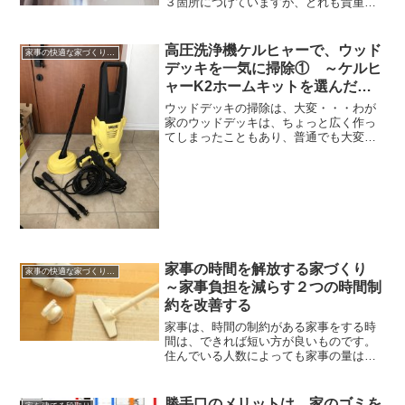
３箇所につけていますが、どれも貴重な
洗濯物干しです。洗面所＆家事室リビン
グの窓際寝室特に２階の寝室はカーテン
をあけておいても気にならないので、太
高圧洗浄機ケルヒャーで、ウッド
家事の快適な家づくり、暮らしかた
陽の日差しを洗濯物干しに...
デッキを一気に掃除① ～ケルヒ
ャーK2ホームキットを選んだ経
緯
ウッドデッキの掃除は、大変・・・わが
家のウッドデッキは、ちょっと広く作っ
てしまったこともあり、普通でも大変な
のですが更に掃除が大変です。冬の間は
ウッドデッキは放置状態ですから、かな
り汚れています。一旦汚れると、土足で
上がることも抵抗がなくな...
家事の時間を解放する家づくり
家事の快適な家づくり、暮らしかた
～家事負担を減らす２つの時間制
約を改善する
家事は、時間の制約がある家事をする時
間は、できれば短い方が良いものです。
住んでいる人数によっても家事の量はず
いぶんと変わり、本気で家事に取り組む
と一日では終わりません。炊事など１日
に３回定期的にあるものから、掃除など
勝手口のメリットは、家のゴミを