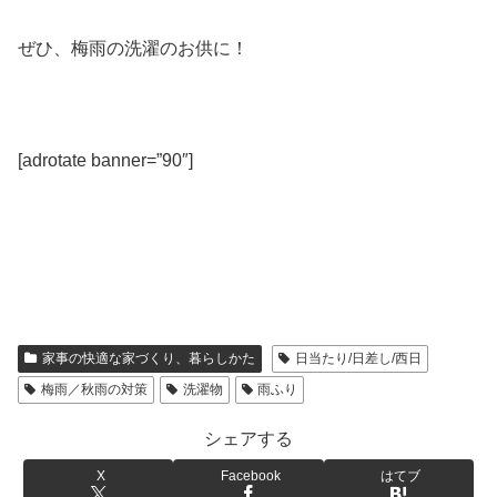
ぜひ、梅雨の洗濯のお供に！
[adrotate banner=”90″]
家事の快適な家づくり、暮らしかた
日当たり/日差し/西日
梅雨／秋雨の対策
洗濯物
雨ふり
シェアする
X
Facebook
はてブ