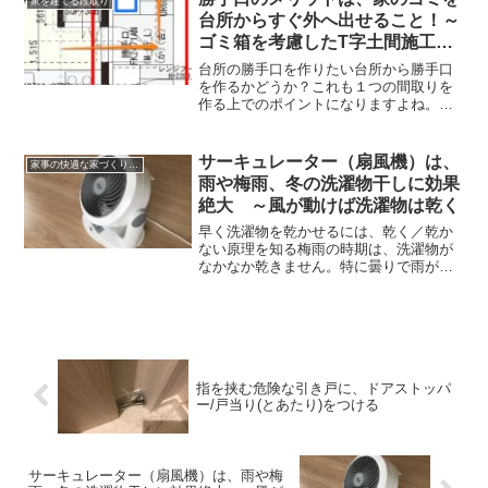
家を建てる段取り
やってもキリが無いものま...
台所からすぐ外へ出せること！～
ゴミ箱を考慮したT字土間施工と
家事動線
台所の勝手口を作りたい台所から勝手口
を作るかどうか？これも１つの間取りを
作る上でのポイントになりますよね。勝
手口から外に出られたら、それは便利で
す！一番の理由は、ゴミが外に捨てられ
るから！ですよね。台所はとにかくゴミ
サーキュレーター（扇風機）は、
家事の快適な家づくり、暮らしかた
がいっぱい出ます。生ゴミ...
雨や梅雨、冬の洗濯物干しに効果
絶大 ～風が動けば洗濯物は乾く
早く洗濯物を乾かせるには、乾く／乾か
ない原理を知る梅雨の時期は、洗濯物が
なかなか乾きません。特に曇りで雨が降
りそうな天気では、勇気を出して外に干
すことなどできませんよね。ということ
で室内干しになりますが、生乾き（半乾
き）で、臭くなります。洗...
指を挟む危険な引き戸に、ドアストッパ
ー/戸当り(とあたり)をつける
サーキュレーター（扇風機）は、雨や梅