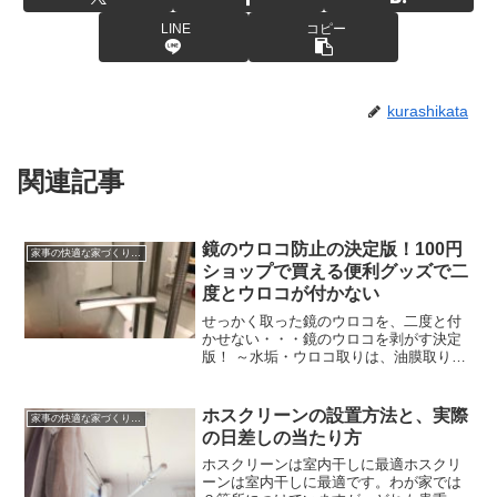
LINE
コピー
kurashikata
関連記事
鏡のウロコ防止の決定版！100円
家事の快適な家づくり、暮らしかた
ショップで買える便利グッズで二
度とウロコが付かない
せっかく取った鏡のウロコを、二度と付
かせない・・・鏡のウロコを剥がす決定
版！ ～水垢・ウロコ取りは、油膜取りの
キイロビンが絶大な効果で、鏡のウロコ
の取り方をご紹介しました。大反響でし
たが、今度は、せっかく取ったので、鏡
ホスクリーンの設置方法と、実際
家事の快適な家づくり、暮らしかた
のウロコが付かないよう...
の日差しの当たり方
ホスクリーンは室内干しに最適ホスクリ
ーンは室内干しに最適です。わが家では