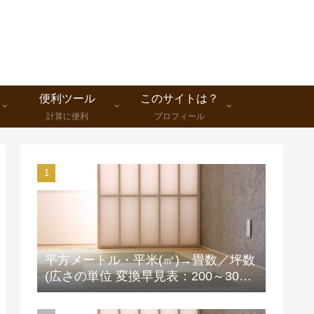
便利ツール
このサイトは？
計算に便利
プロフィール
平方メートル・平米(㎡)→畳数／坪数
(広さの単位 変換早見表：200～300
㎡版)