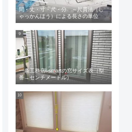
間・丈・寸・尺・分 ～尺貫法（し
ゃっかんほう）による長さの単位
一条工務店i-smartの窓サイズ表（型
番→センチメートル）