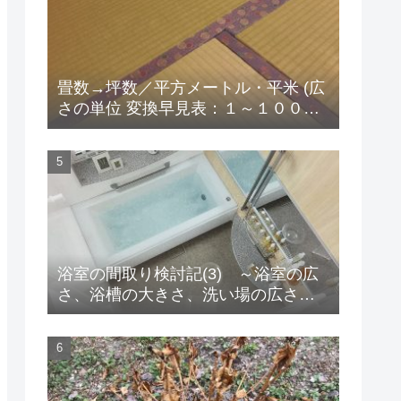
畳数→坪数／平方メートル・平米 (広
さの単位 変換早見表：１～１００畳
版）
浴室の間取り検討記(3) ～浴室の広
さ、浴槽の大きさ、洗い場の広さ、
そして床暖房！