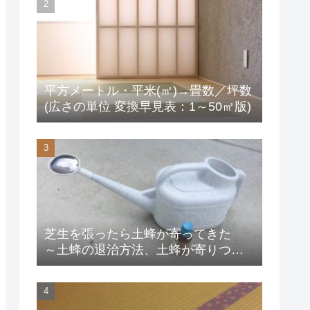
平方メートル・平米(㎡)→畳数／坪数
(広さの単位 変換早見表：1～50㎡版)
芝生を張ったら土蜂が寄ってきた
～土蜂の退治方法、土蜂が寄りつか
ない方法は？