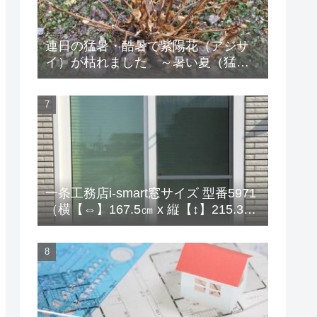
連日の猛暑・酷暑で紫陽花（アジサ
イ）が枯れました ～暑い夏（猛
暑・酷暑）の対策
一条工務店i-smart窓サイズ 型番5971
（横【⇔】167.5㎝ x 縦【↕】215.3
㎝）